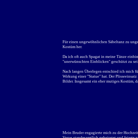
Für einen ungewöhnlichen Säbeltanz zu ung
Kostüm her.
Da ich oft auch Spagat in meine Tänze einbind
"unerwünschten Einblicken" geschützt zu se
Nach langen Überlegen entschied ich mich für
Wirkung einer "Statue" hat. Der Plisseeinsatz
Bilder. Insgesamt ein eher mutiges Kostüm, d
Mein Bruder engagierte mich zu der Hochzeits
Vegas standesamtlich geheiratet und feierte 