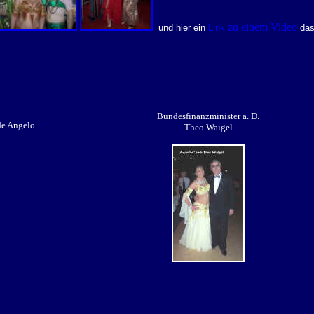
zu einem Video
und hier ein
Link
das
Bundesfinanzminister a. D.
de Angelo
Theo Waigel