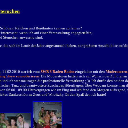
Sternchen
ie Schönen, Reichen und Berühmten kennen zu lernen?

 interessant, wenn ich auf einer Veranstaltung engagiert bin, 

und Sternchen anwesend sind.
, die sich im Laufe der Jahre angesammelt haben, zur größeren Ansicht bitte auf di
, 11.02.2010 war ich vom
SWR 3 Baden-Baden
eingeladen mit den
Moderatoren 
ing Show zu moderieren
.
Die
Moderatoren hatten sich auf Wunsch der Zuhörer an 
 und ich war sozusagen die professionelle Verstärkung ;-)) Ich durfte den beiden 
alischen Tanz und beantwortete Zuschauer/Hörerfragen. Über Webcam konnte man di
on 06.00 - 09.00 Uhr vergingen wie im Flug und ich fand den Morgen aufregend, s
ickes Dankeschön an Zeus und Wirbitzky für den Spaß den ich hatte!