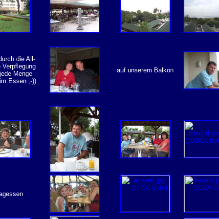
urch die All-
e Verpflegung
auf unserem Balkon
 jede Menge
im Essen ;-))
tagessen