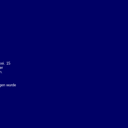
kei. 15
er
n.
ugen wurde