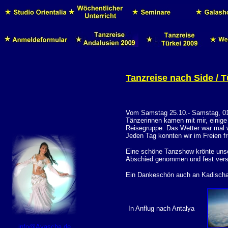
Tanzreise nach
Side
/ T
Vom Samstag 25.10.- Samstag, 01.1
Tänzerinnen kamen mit mir, einige
Reisegruppe. Das Wetter war mal w
Jeden Tag konnten wir im Freien 
Eine schöne Tanzshow krönte unse
Abschied genommen und fest versp
Ein Dankeschön auch an Kadischa, 
In Anflug nach Antalya
info@Ayascha.de