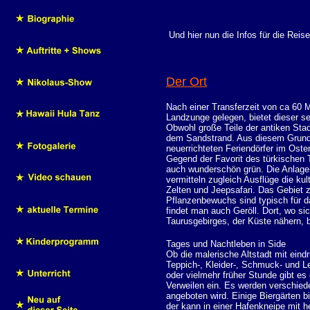
Und hier nun die Infos für die Rei
Der Ort
Nach einer Transferzeit von ca 60 
Landzunge gelegen, bietet dieser s
Obwohl große Teile der antiken Stad
dem Sandstrand. Aus diesem Grunde
neuerrichteten Feriendörfer im Ost
Gegend der Favorit des türkischen T
auch wunderschön grün. Die Anlage
vermitteln zugleich Ausflüge die kul
Zelten und Jeepsafari. Das Gebiet z
Pflanzenbewuchs sind typisch für d
findet man auch Geröll. Dort, wo si
Taurusgebirges, der Küste nähern, 
Tages und Nachtleben in Side
Ob die malerische Altstadt mit eind
Teppich-, Kleider-, Schmuck- und L
oder vielmehr früher Stunde gibt e
Verweilen ein. Es werden verschied
angeboten wird. Einige Biergärten 
der kann in einer Hafenkneipe mit h