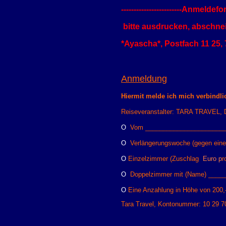
------------------------Anmeldeformu
bitte ausdrucken, abschn
*Ayascha*, Postfach 11 25,
Anmeldung
Hiermit melde ich mich verbindlic
Reiseveranstalter: TARA TRAVEL, 
O
Vom _______________________
O
Verlängerungswoche (gegen einen A
O
Einzelzimmer (Zuschl
ag
Euro p
r
O
Doppelzimmer
mit (Name) ____
O
Eine Anzahlung in Höhe von 200,-
Tara Travel, Kontonummer: 10 29 