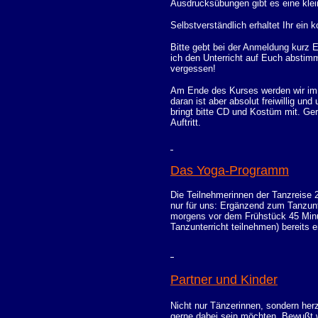
Ausdrucksübungen gibt es eine klei
Selbstverständlich erhaltet Ihr ein 
Bitte gebt bei der Anmeldung kurz
ich den Unterricht
auf Euch abstim
vergessen!
Am Ende des Kurses werden wir im 
daran ist aber absolut freiwillig u
bringt bitte CD und Kostüm mit. Ge
Auftritt.
D
as Yoga-Programm
Die Teilnehmerinnen der Tanzreise 
nur für uns: Ergänzend zum Tanzunt
morgens vor dem Frühstück 45 Minute
Tanzunterricht teilnehmen) bereits 
Partner und Kinder
Nicht nur Tänzerinnen, sondern her
gerne dabei sein möchten.
Bewußt w