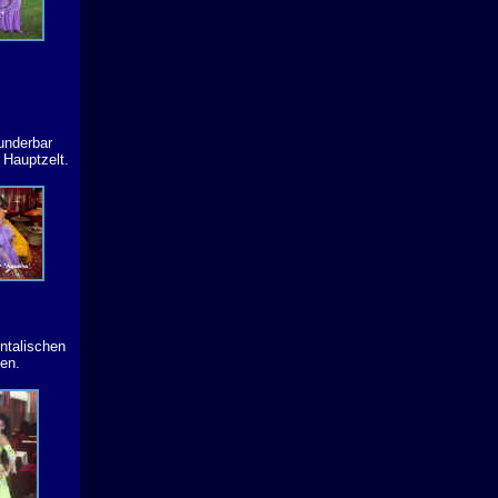
underbar
Hauptzelt.
entalischen
en.