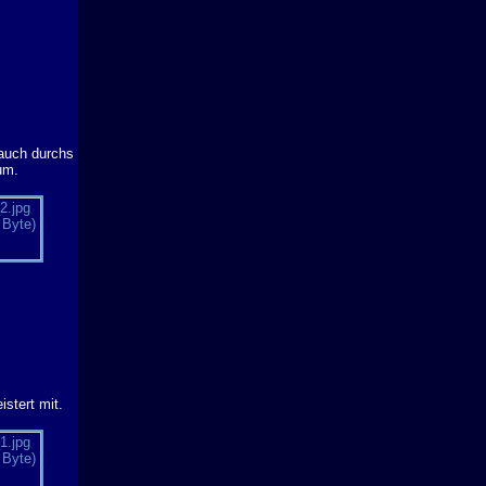
 auch durchs
um.
istert mit.