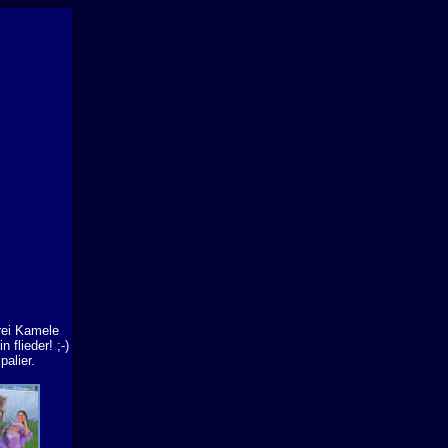
rei Kamele
n flieder! ;-)
alier.