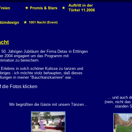
acht
0. Jährigen Jubiläum der Firma Detax in Ettlingen

er 2004 engagiert um das Programm mit

nimation zu bereichern.
 Erlebnis in solch schöner Kulisse zu tanzen und 

briges - ich möchte stolz behaupten, daß dieses 

ungen in meiner "Bauchtanzkarriere" war... 

f die Fotos klicken
... und auch d
(nein, nicht das i
Wir begrüßten die Gäste mit unsern Tänzen...
standen Sp