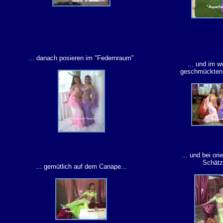
... danach posieren im "Federnraum"
... und im w
geschmückten 
... und bei ori
Schätz
... gemütlich auf dem Canape...