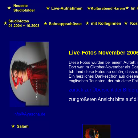
Live-Fotos November 200
Diese Fotos wurden bei einem Auftritt 
Dort war im Oktober-November als Doze
Ich fand diese Fotos so schön, dass ic
Ein herzliches Dankeschön aus diesem
englischen Touristen, der mir diese Fot
zurück zur Übersicht der Bilder
zur g
rößeren Ansicht bitte auf d
info@Ayascha.de